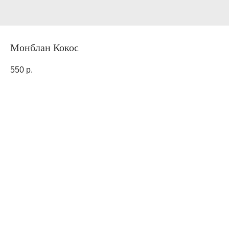
Монблан Кокос
550
р.