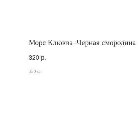
Морс Клюква–Черная смородина
320
р.
350 мл