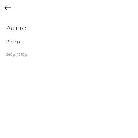
Латте
260
р.
260 р. / 310 р.